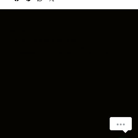
CONTACTANOS
CONTACTO@MASLAVANDERIAS.CL
Tel: +56995931443 /+56971403889
WhatsApp+56971403889 / +56995931443